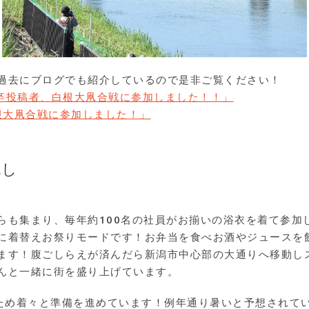
過去にブログでも紹介しているので是非ご覧ください！
4卒投稿者、白根大凧合戦に参加しました！！」
根大凧合戦に参加しました！」
流し
らも集まり、毎年約100名の社員がお揃いの浴衣を着て参加
に着替えお祭りモードです！お弁当を食べお酒やジュースを
ます！腹ごしらえが済んだら新潟市中心部の大通りへ移動し
んと一緒に街を盛り上げています。
るため着々と準備を進めています！例年通り暑いと予想されて